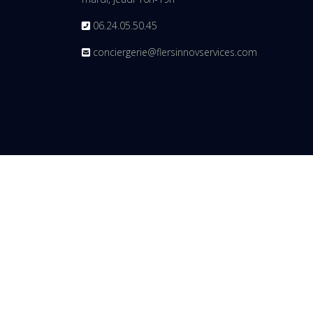
06.24.05.50.45
conciergerie@flersinnovservices.com