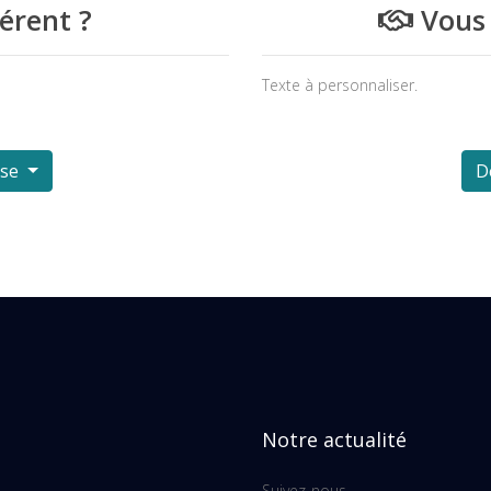
érent ?
Vous 
Texte à personnaliser.
ise
D
Notre actualité
Suivez-nous